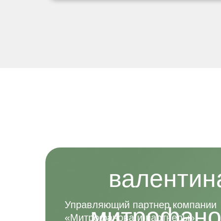
валентин
Управляющий партнер компании
митрофано
«Митрофанова и партнеры»