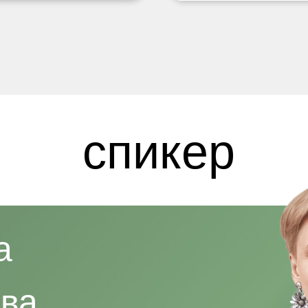
спикер
а
ва