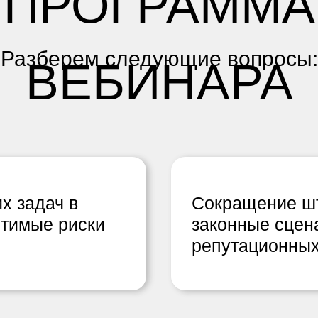
ПРОГРАММА
Разберем следующие вопросы:
ВЕБИНАРА
х задач в
Сокращение шт
стимые риски
законные сцена
репутационных