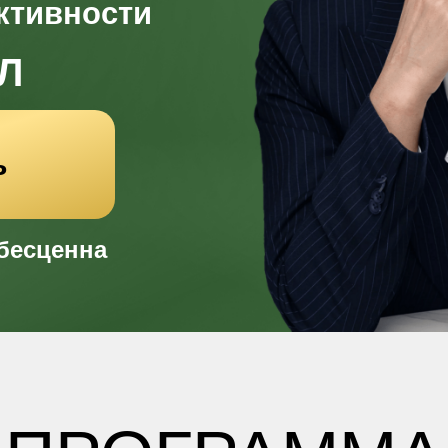
ктивности
Л
ь
 бесценна