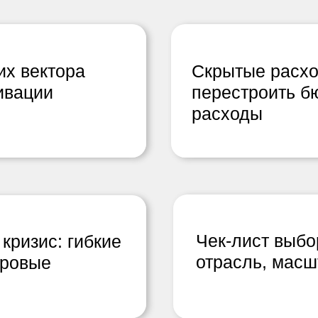
их вектора
Скрытые расхо
ивации
перестроить б
расходы
Чек-лист выбо
кризис: гибкие
отрасль, масш
фровые